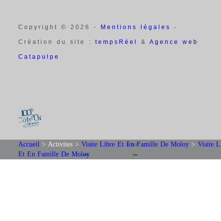
Copyright © 2026 -
Mentions légales
-
Création du site :
tempsRéel
&
Agence web
Catapulpe
Accueil
>
Activites
>
Visite Libre Et En Famille De Moloy
>
Visite L
Et En Famille De Moloy