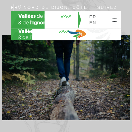
FR
NORD DE DIJON, CÔTE-
SUIVEZ-
EN
D’OR, BOURGOGNE
NOUS
FR
EN