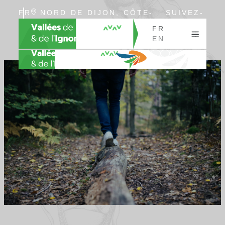
FR
NORD DE DIJON, CÔTE-
SUIVEZ-
EN
D’OR, BOURGOGNE
NOUS
FR
EN