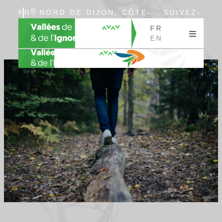
FR
NORD DE DIJON, CÔTE-
SUIVEZ-
EN
D’OR, BOURGOGNE
NOUS
FR
EN