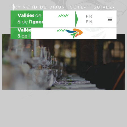
FR
NORD DE DIJON, CÔTE-
SUIVEZ-
EN
D’OR, BOURGOGNE
NOUS
FR
EN