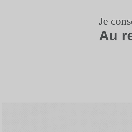
Je con
Au r