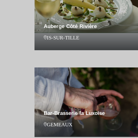
Auberge Côté Rivière
IS-SUR-TILLE
Bar-Brasserie la Luxoise
GEMEAUX