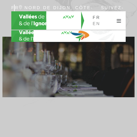
FR
NORD DE DIJON, CÔTE-
SUIVEZ-
EN
D’OR, BOURGOGNE
NOUS
FR
EN