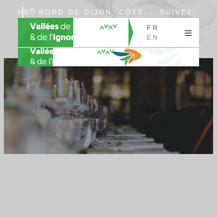
FR
NORD DE DIJON, CÔTE-
SUIVEZ-
EN
D’OR, BOURGOGNE
NOUS
FR
EN