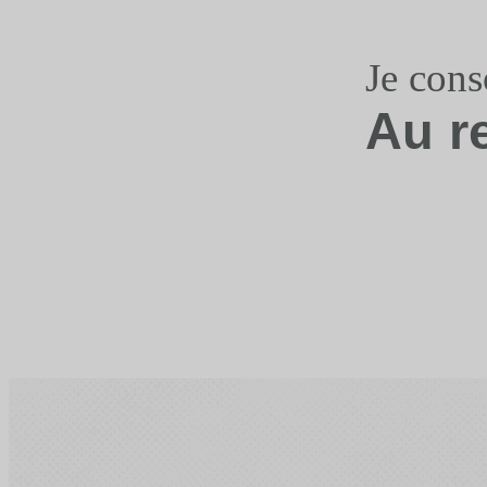
Je con
Au r