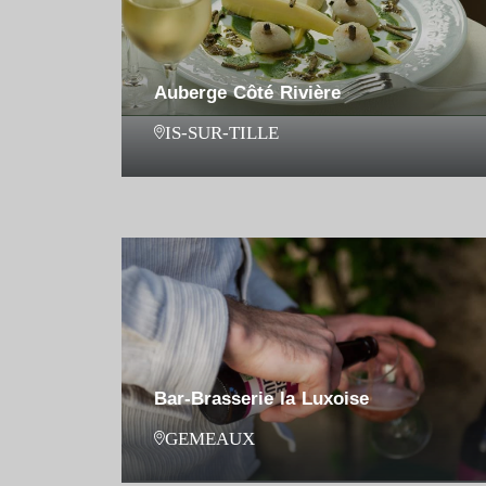
Auberge Côté Rivière
IS-SUR-TILLE
Bar-Brasserie la Luxoise
GEMEAUX