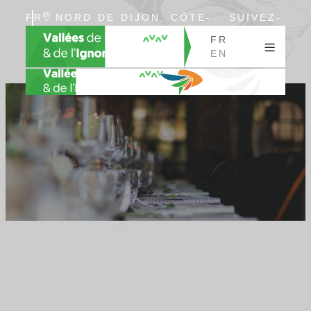
FR
NORD DE DIJON, CÔTE-
SUIVEZ-
EN
D’OR, BOURGOGNE
NOUS
FR
EN