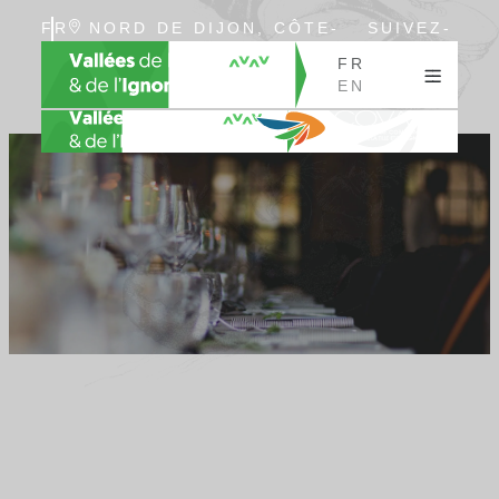
FR
NORD DE DIJON, CÔTE-
SUIVEZ-
EN
D’OR, BOURGOGNE
NOUS
FR
EN