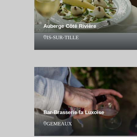
Auberge Côté Rivière
IS-SUR-TILLE
Bar-Brasserie la Luxoise
GEMEAUX