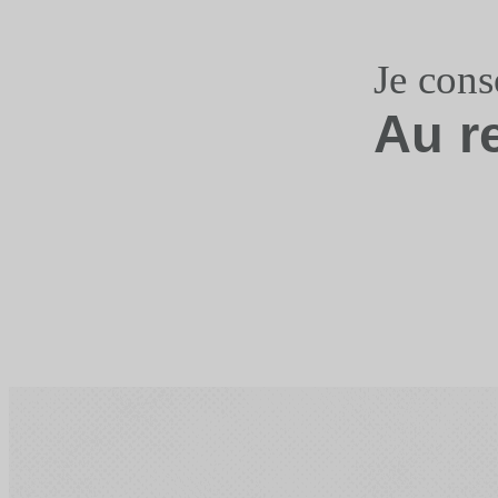
Je con
Au r