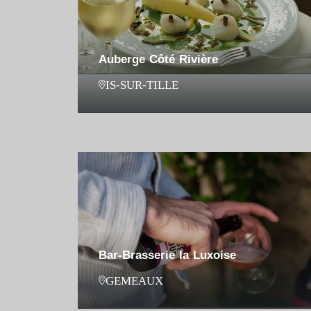
Auberge Côté Rivière
IS-SUR-TILLE
Bar-Brasserie la Luxoise
GEMEAUX