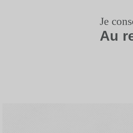
Je con
Au r