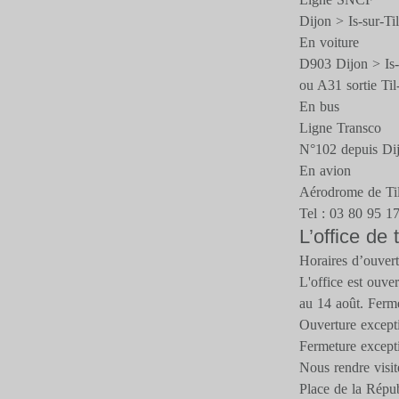
Dijon > Is-sur-Til
En voiture
D903 Dijon > Is-s
ou A31 sortie Til
En bus
Ligne Transco
N°102 depuis Di
En avion
Aérodrome de Til
Tel : 03 80 95 1
L’office de
Horaires d’ouver
L'office est ouve
au 14 août. Fermé
Ouverture excepti
Fermeture excepti
Nous rendre visit
Place de la Répu