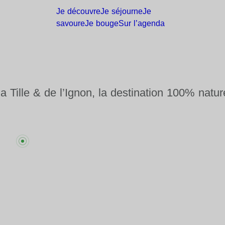
Je
découvre
Je
séjourne
Je
savoure
Je
bouge
Sur
l’agenda
la Tille & de l’Ignon, la destination 100% natur