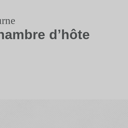
urne
hambre d’hôte