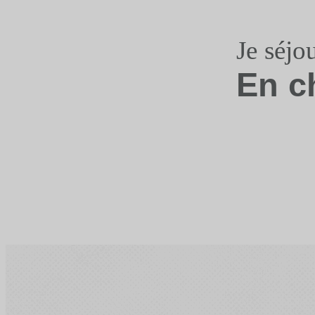
Je séjo
En c