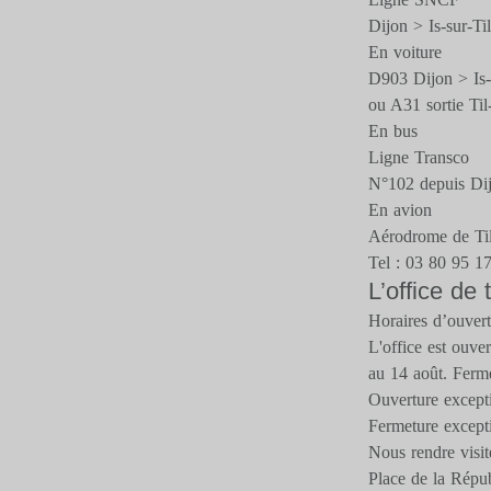
Dijon > Is-sur-Til
En voiture
D903 Dijon > Is-s
ou A31 sortie Til
En bus
Ligne Transco
N°102 depuis Di
En avion
Aérodrome de Til
Tel : 03 80 95 1
L’office de
Horaires d’ouver
L'office est ouve
au 14 août. Fermé
Ouverture excepti
Fermeture excepti
Nous rendre visit
Place de la Répu