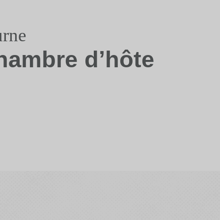
urne
hambre d’hôte