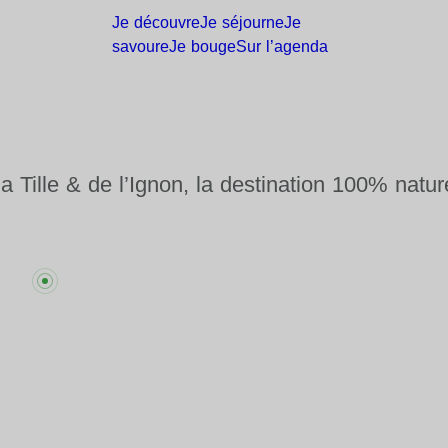
Je
découvre
Je
séjourne
Je
savoure
Je
bouge
Sur
l’agenda
la Tille & de l’Ignon, la destination 100% natur