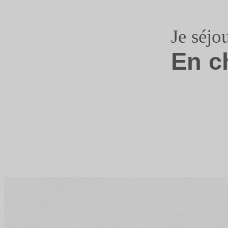
Je séjo
En c