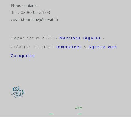
Nous contacter
Tel : 03 80 95 24 03
covati.tourisme@covati.fr
Copyright © 2026 -
Mentions légales
-
Création du site :
tempsRéel
&
Agence web
Catapulpe