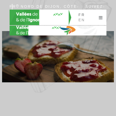
FR
NORD DE DIJON, CÔTE-
SUIVEZ-
EN
D’OR, BOURGOGNE
NOUS
FR
EN