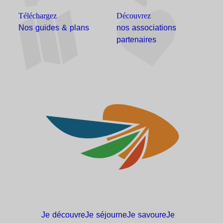
Téléchargez
Découvrez
Nos guides & plans
nos associations
partenaires
Je
découvre
Je
séjourne
Je
savoure
Je