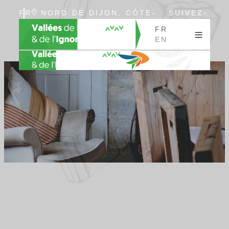
FR
NORD DE DIJON, CÔTE-
SUIVEZ-
EN
D’OR, BOURGOGNE
NOUS
FR
EN