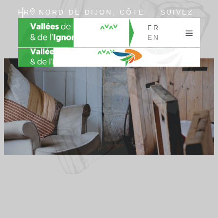
FR
NORD DE DIJON, CÔTE-
SUIVEZ-
EN
D’OR, BOURGOGNE
NOUS
FR
EN