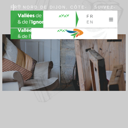
FR
NORD DE DIJON, CÔTE-
SUIVEZ-
EN
D’OR, BOURGOGNE
NOUS
FR
EN