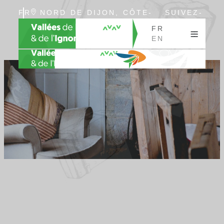
FR
NORD DE DIJON, CÔTE-
SUIVEZ-
EN
D’OR, BOURGOGNE
NOUS
FR
EN