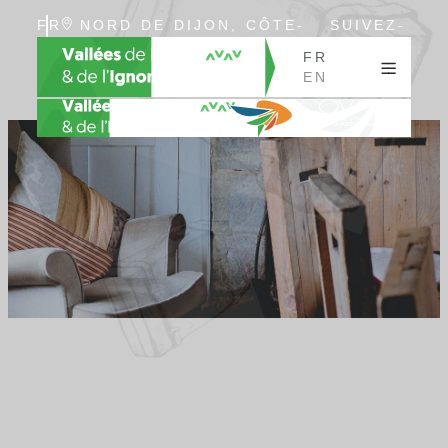
FR
NORD DE DIJON, CÔTE-
SUIVEZ-
EN
D’OR, BOURGOGNE
NOUS
FR
EN