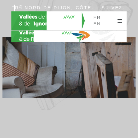
FR
NORD DE DIJON, CÔTE-
SUIVEZ-
EN
D’OR, BOURGOGNE
NOUS
FR
EN