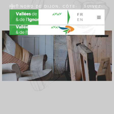
FR
NORD DE DIJON, CÔTE-
SUIVEZ-
EN
D’OR, BOURGOGNE
NOUS
FR
EN