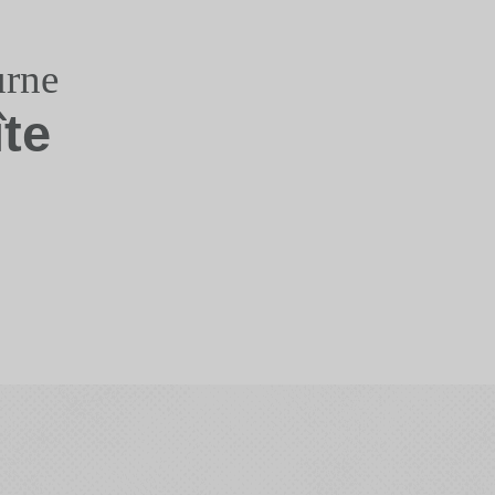
urne
îte