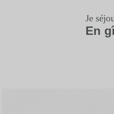
Je séjo
En g