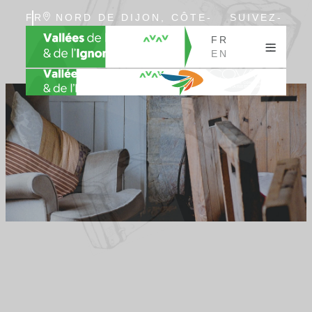
FR
NORD DE DIJON, CÔTE-
SUIVEZ-
EN
D’OR, BOURGOGNE
NOUS
FR
EN