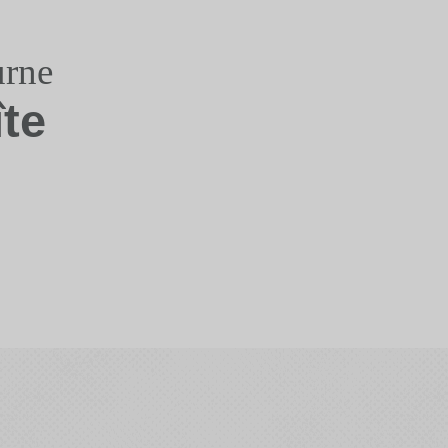
urne
îte