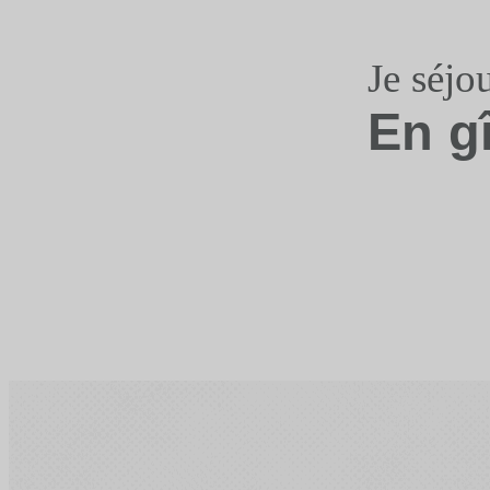
Je séjo
En g