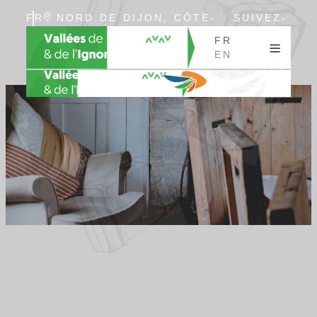
FR
NORD DE DIJON, CÔTE-
SUIVEZ-
EN
D’OR, BOURGOGNE
NOUS
FR
EN