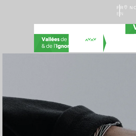
FR
NO
EN