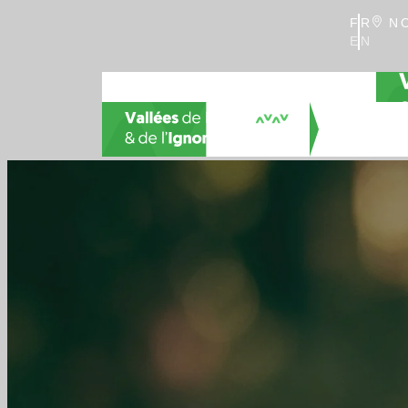
FR
NO
EN