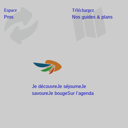
Espace
Téléchargez
Pros
Nos guides & plans
Je
découvre
Je
séjourne
Je
savoure
Je
bouge
Sur
l’agenda