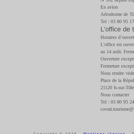
En avion
Aérodrome de Til
Tel : 03 80 95 1
L’office de
Horaires d’ouver
L'office est ouve
au 14 août. Fermé
Ouverture excepti
Fermeture excepti
Nous rendre visit
Place de la Répu
21120 Is-sur-Tille
Nous contacter
Tel : 03 80 95 2
covati.tourisme@c
Copyright © 2026 -
Mentions légales
- C