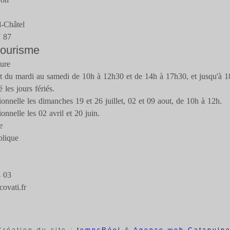
-Châtel
7 87
 tourisme
ture
rt du mardi au samedi de 10h à 12h30 et de 14h à 17h30, et jusqu'à 18
 les jours fériés.
onnelle les dimanches 19 et 26 juillet, 02 et 09 aout, de 10h à 12h.
onnelle les 02 avril et 20 juin.
e
blique
4 03
ovati.fr
réation du site :
tempsRéel
&
Agence web Catapulp