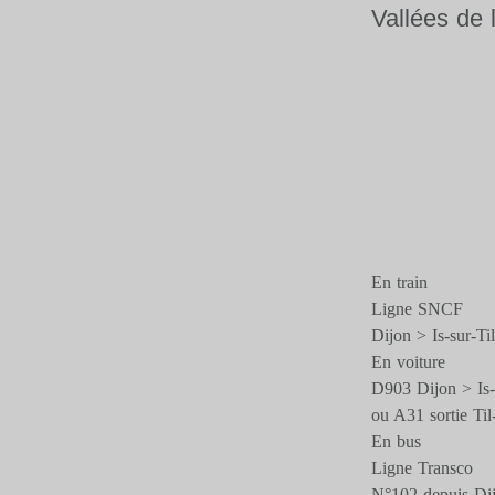
Vallées de 
En train
Ligne SNCF
Dijon > Is-sur-Til
En voiture
D903 Dijon > Is-s
ou A31 sortie Til
En bus
Ligne Transco
N°102 depuis Di