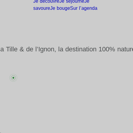
Je
découvre
Je
séjourne
Je
savoure
Je
bouge
Sur
l’agenda
la Tille & de l’Ignon, la destination 100% natur