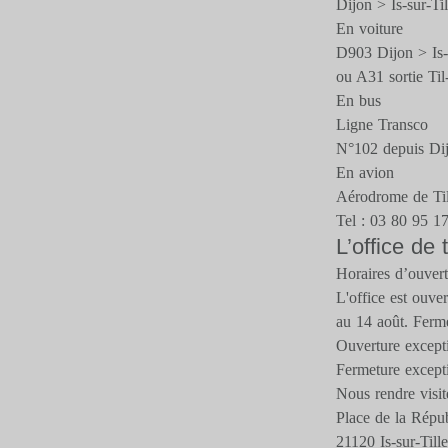
Dijon > Is-sur-Til
En voiture
D903 Dijon > Is-s
ou A31 sortie Til
En bus
Ligne Transco
N°102 depuis Di
En avion
Aérodrome de Til
Tel : 03 80 95 1
L’office de
Horaires d’ouver
L'office est ouve
au 14 août. Fermé
Ouverture excepti
Fermeture excepti
Nous rendre visit
Place de la Répu
21120 Is-sur-Tille