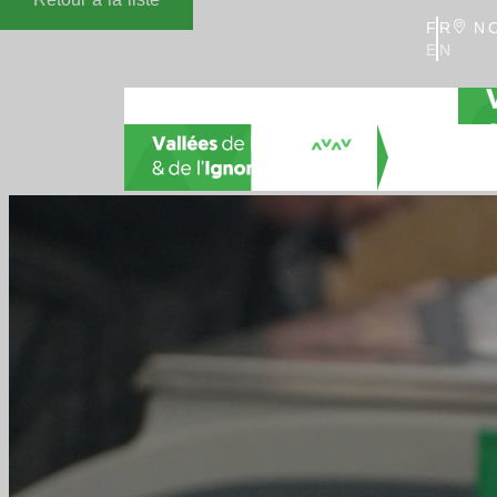
FR
NO
EN