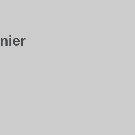
s
nier