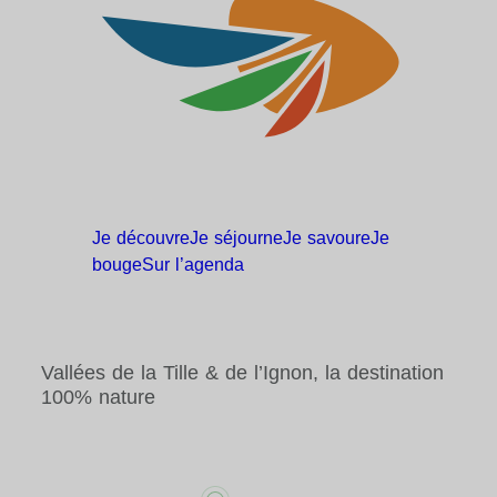
Je
découvre
Je
séjourne
Je
savoure
Je
bouge
Sur
l’agenda
Vallées de la Tille & de l’Ignon, la destination
100% nature