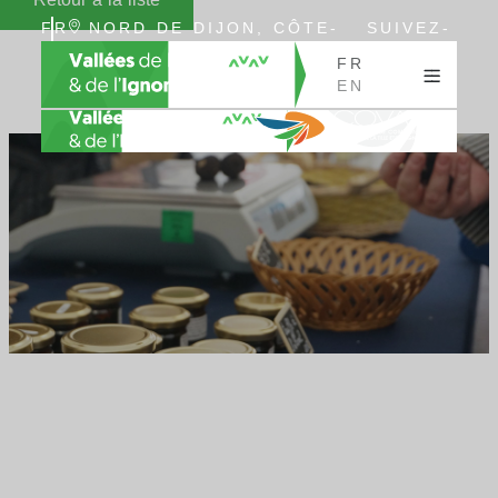
FR
NORD DE DIJON, CÔTE-
SUIVEZ-
EN
D’OR, BOURGOGNE
NOUS
FR
EN