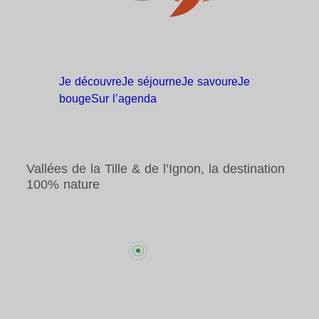
Je
découvre
Je
séjourne
Je
savoure
Je
bouge
Sur
l’agenda
Vallées de la Tille & de l’Ignon, la destination
100% nature