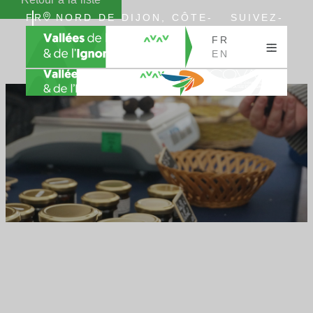
FR
NORD DE DIJON, CÔTE-
SUIVEZ-
EN
D’OR, BOURGOGNE
NOUS
FR
EN