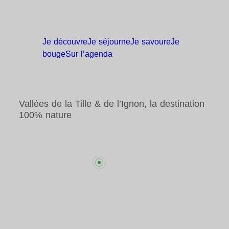
Je
découvre
Je
séjourne
Je
savoure
Je
bouge
Sur
l’agenda
Vallées de la Tille & de l’Ignon, la destination
100% nature