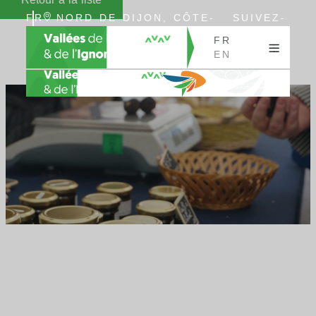
FR
NORD DE DIJON, CÔTE-
SUIVEZ-
EN
D’OR, BOURGOGNE
NOUS
FR
EN