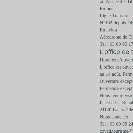
ou A31 sortie Til
En bus
Ligne Transco
N°102 depuis Di
En avion
Aérodrome de Til
Tel : 03 80 95 1
L’office de
Horaires d’ouver
L'office est ouve
au 14 août. Fermé
Ouverture excepti
Fermeture excepti
Nous rendre visit
Place de la Répu
21120 Is-sur-Tille
Nous contacter
Tel : 03 80 95 2
covati.tourisme@c