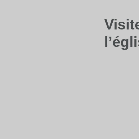
Visi
l’égl