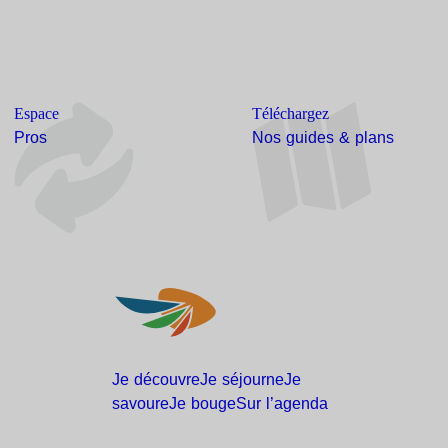
Espace
Téléchargez
Pros
Nos guides & plans
Je
découvre
Je
séjourne
Je
savoure
Je
bouge
Sur
l’agenda