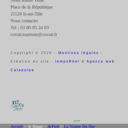
Nous rendre visite
Place de la République
21120 Is-sur-Tille
Nous contacter
Tel : 03 80 95 24 03
covati.tourisme@covati.fr
Copyright © 2026 -
Mentions légales
-
Création du site :
tempsRéel
&
Agence web
Catapulpe
Accueil
>
Je Bouge
>
A Pied
>
La Source Du Bue