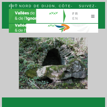
FR
NORD DE DIJON, CÔTE-
SUIVEZ-
EN
D’OR, BOURGOGNE
NOUS
FR
EN