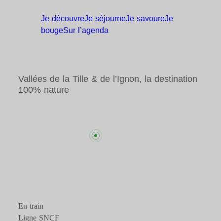
Je
découvre
Je
séjourne
Je
savoure
Je
bouge
Sur
l’agenda
Vallées de la Tille & de l’Ignon, la destination
100% nature
En train
Ligne SNCF