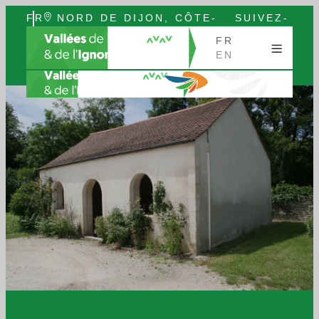
FR
NORD DE DIJON, CÔTE-
SUIVEZ-
EN
D’OR, BOURGOGNE
NOUS
FR
EN