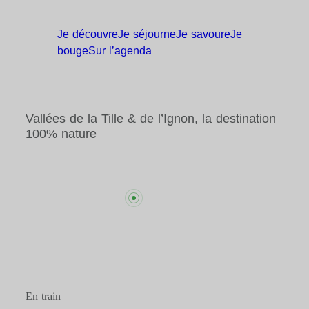
Je
découvre
Je
séjourne
Je
savoure
Je
bouge
Sur
l’agenda
Vallées de la Tille & de l’Ignon, la destination
100% nature
En train