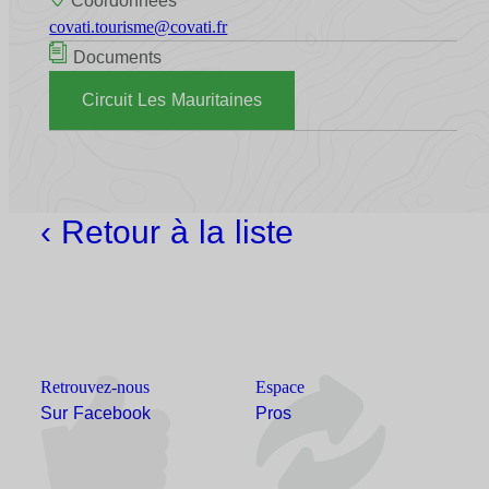
Coordonnées
covati.tourisme@covati.fr
Documents
Circuit Les Mauritaines
‹ Retour à la liste
Retrouvez-nous
Espace
Sur Facebook
Pros