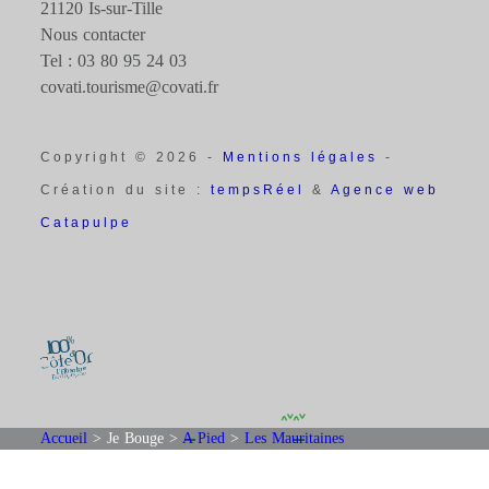
21120 Is-sur-Tille
Nous contacter
Tel : 03 80 95 24 03
covati.tourisme@covati.fr
Copyright © 2026 -
Mentions légales
-
Création du site :
tempsRéel
&
Agence web
Catapulpe
Accueil
>
Je Bouge
>
A Pied
>
Les Mauritaines