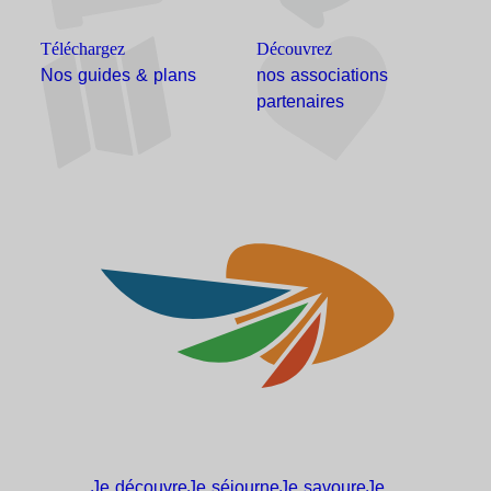
Téléchargez
Découvrez
Nos guides & plans
nos associations
partenaires
Je
découvre
Je
séjourne
Je
savoure
Je