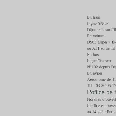
En train
Ligne SNCF
Dijon > Is-sur-Til
En voiture
D903 Dijon > Is-s
ou A31 sortie Til
En bus
Ligne Transco
N°102 depuis Di
En avion
Aérodrome de Til
Tel : 03 80 95 1
L’office de
Horaires d’ouver
L'office est ouve
au 14 août. Fermé