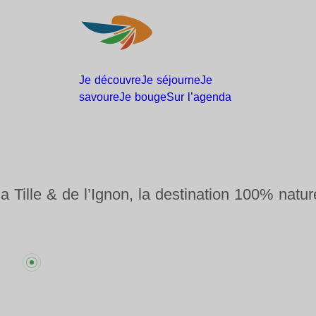
Je
découvre
Je
séjourne
Je
savoure
Je
bouge
Sur
l’agenda
la Tille & de l’Ignon, la destination 100% natur