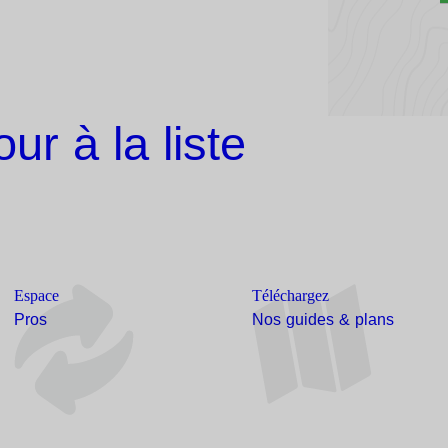
our à la liste
Espace
Téléchargez
Pros
Nos guides & plans