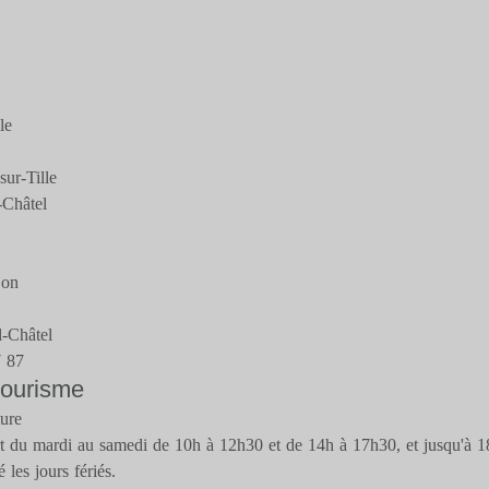
le
ur-Tille
-Châtel
jon
-Châtel
7 87
 tourisme
ture
rt du mardi au samedi de 10h à 12h30 et de 14h à 17h30, et jusqu'à 18
 les jours fériés.