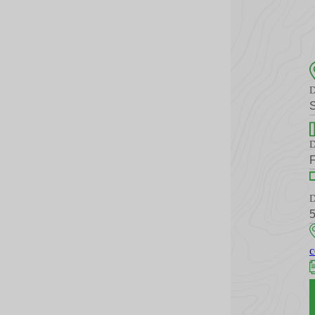
D
D
F
D
5
c