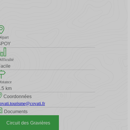
épart
SPOY
ifficulté
acile
istance
.5 km
Coordonnées
ovati.tourisme@covati.fr
Documents
Circuit des Gravières