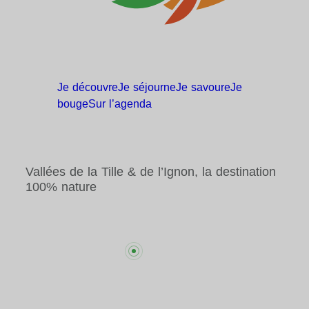
Je
découvre
Je
séjourne
Je
savoure
Je
bouge
Sur
l’agenda
Vallées de la Tille & de l’Ignon, la destination
100% nature