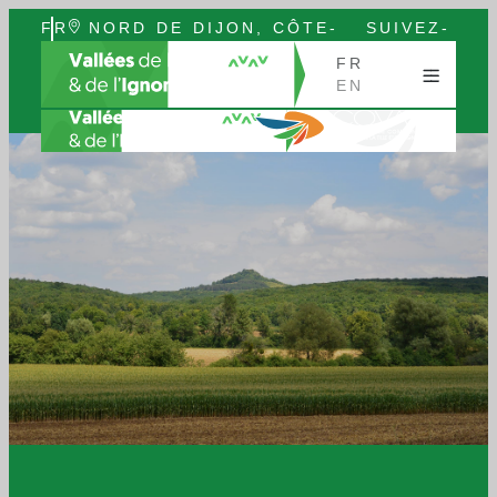
FR
NORD DE DIJON, CÔTE-
SUIVEZ-
EN
D’OR, BOURGOGNE
NOUS
FR
EN