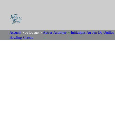
Accueil
>
Je Bouge
>
Autres Activites
>
Initiations Au Jeu De Quilles
Bowling Classic