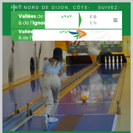
FR
NORD DE DIJON, CÔTE-
SUIVEZ-
EN
D’OR, BOURGOGNE
NOUS
FR
EN