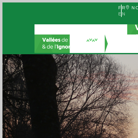
FR
NO
EN