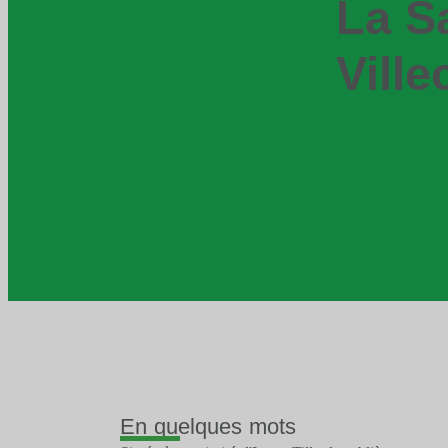
La S
Vill
En quelques mots