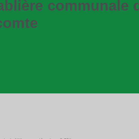
ablière communale 
ecomte