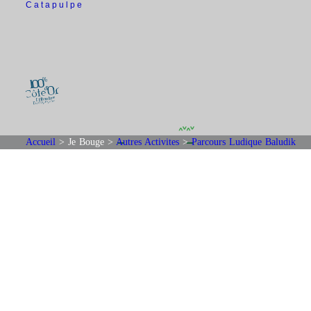
Catapulpe
Accueil
>
Je Bouge
>
Autres Activites
>
Parcours Ludique Baludik