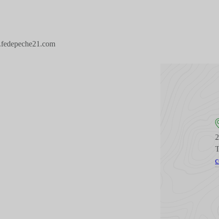
w.fedepeche21.com
T
c