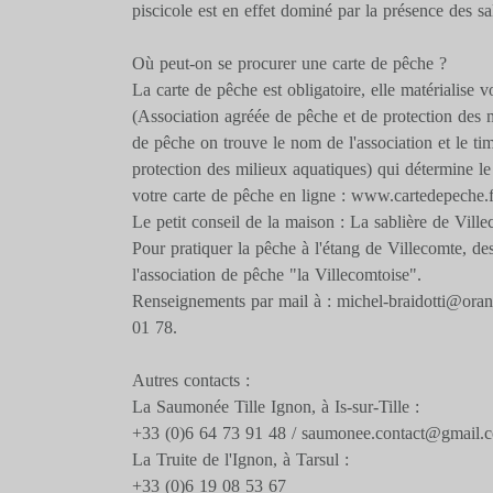
piscicole est en effet dominé par la présence des s
Où peut-on se procurer une carte de pêche ?
La carte de pêche est obligatoire, elle matériali
(Association agréée de pêche et de protection des m
de pêche on trouve le nom de l'association et le t
protection des milieux aquatiques) qui détermine l
votre carte de pêche en ligne : www.cartedepeche.f
Le petit conseil de la maison : La sablière de Vill
Pour pratiquer la pêche à l'étang de Villecomte, de
l'association de pêche "la Villecomtoise".
Renseignements par mail à : michel-braidotti@orang
01 78.
Autres contacts :
La Saumonée Tille Ignon, à Is-sur-Tille :
+33 (0)6 64 73 91 48 / saumonee.contact@gmail.
La Truite de l'Ignon, à Tarsul :
+33 (0)6 19 08 53 67