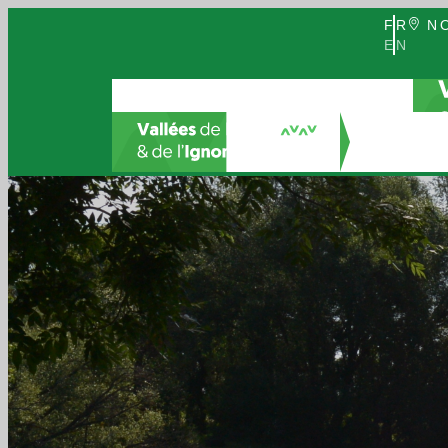
FR
NO
EN