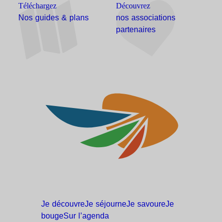
Téléchargez
Découvrez
Nos guides & plans
nos associations
partenaires
Je
découvre
Je
séjourne
Je
savoure
Je
bouge
Sur
l’agenda