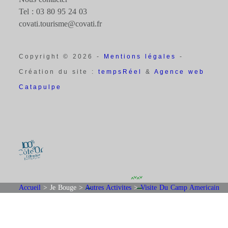
Tel : 03 80 95 24 03
covati.tourisme@covati.fr
Copyright © 2026 -
Mentions légales
-
Création du site :
tempsRéel
&
Agence web
Catapulpe
Accueil
>
Je Bouge
>
Autres Activites
>
Visite Du Camp Americain