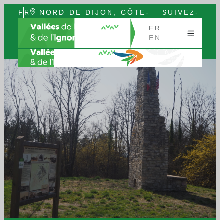
FR
NORD DE DIJON, CÔTE-
SUIVEZ-
EN
D’OR, BOURGOGNE
NOUS
FR
EN