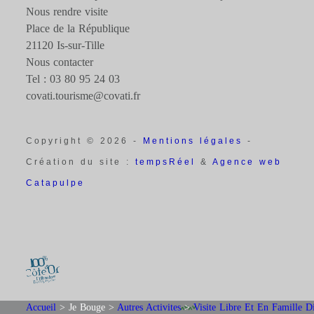
Nous rendre visite
Place de la République
21120 Is-sur-Tille
Nous contacter
Tel : 03 80 95 24 03
covati.tourisme@covati.fr
Copyright © 2026 -
Mentions légales
-
Création du site :
tempsRéel
&
Agence web
Catapulpe
Accueil
>
Je Bouge
>
Autres Activites
>
Visite Libre Et En Famille D