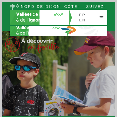
FR
NORD DE DIJON, CÔTE-
SUIVEZ-
EN
D’OR, BOURGOGNE
NOUS
FR
EN