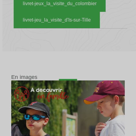
livret-jeux_la_visite_du_colombier
livret-jeu_la_visite_d'Is-sur-Tille
En images