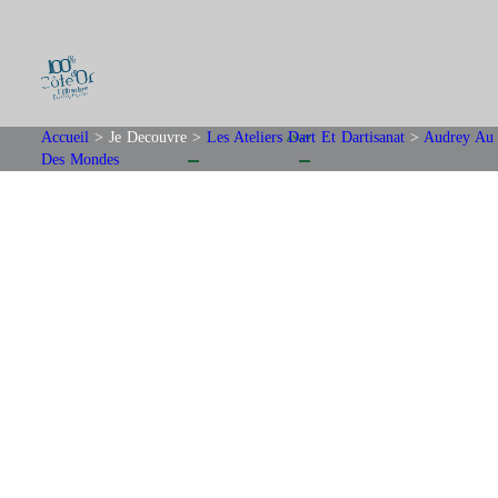
Accueil
>
Je Decouvre
>
Les Ateliers Dart Et Dartisanat
>
Audrey Au
Des Mondes