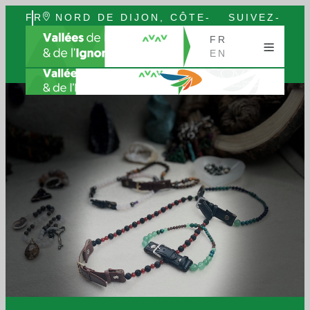
FR
NORD DE DIJON, CÔTE-
SUIVEZ-
EN
D’OR, BOURGOGNE
NOUS
FR
EN