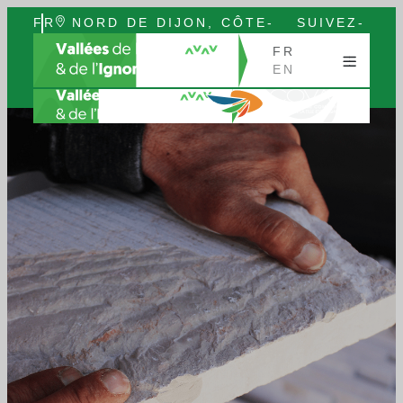
FR
NORD DE DIJON, CÔTE-
SUIVEZ-
EN
D’OR, BOURGOGNE
NOUS
FR
EN