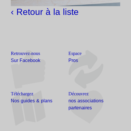
‹ Retour à la liste
Retrouvez-nous
Espace
Sur Facebook
Pros
Téléchargez
Découvrez
Nos guides & plans
nos associations
partenaires