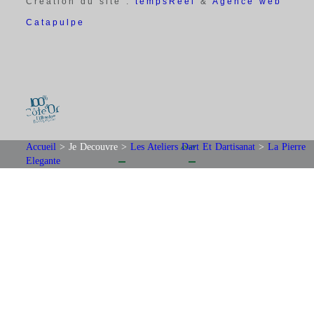
Création du site :
tempsRéel
&
Agence web
Catapulpe
Accueil
>
Je Decouvre
>
Les Ateliers Dart Et Dartisanat
>
La Pierre
Elegante