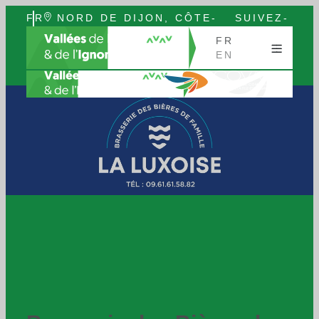
FR
NORD DE DIJON, CÔTE-
SUIVEZ-
EN
D’OR, BOURGOGNE
NOUS
FR
EN