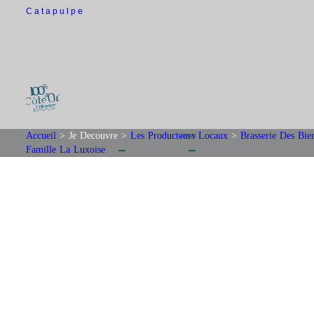
Catapulpe
Accueil
>
Je Decouvre
>
Les Producteurs Locaux
>
Brasserie Des Bie
Famille La Luxoise