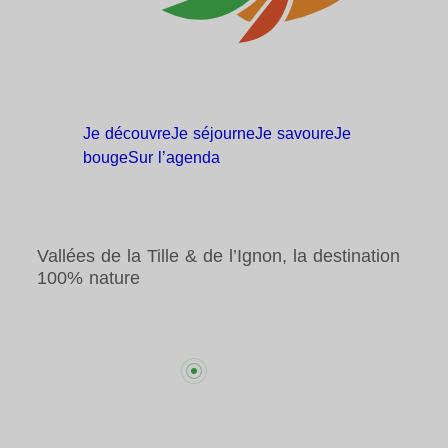
Je
découvre
Je
séjourne
Je
savoure
Je
bouge
Sur
l’agenda
Vallées de la Tille & de l’Ignon, la destination
100% nature