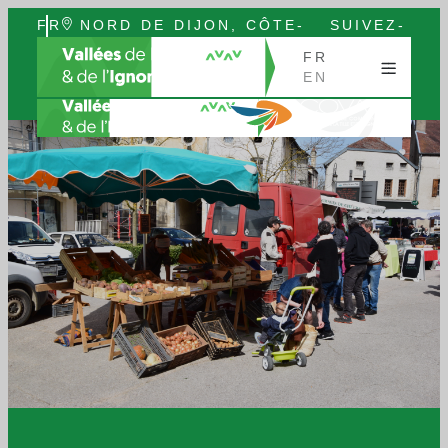
FR
NORD DE DIJON, CÔTE-
SUIVEZ-
EN
D’OR, BOURGOGNE
NOUS
FR
EN